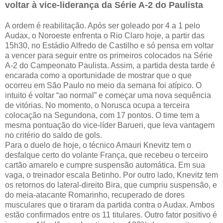
voltar à vice-liderança da Série A-2 do Paulista
A ordem é reabilitação. Após ser goleado por 4 a 1 pelo
Audax, o Noroeste enfrenta o Rio Claro hoje, a partir das
15h30, no Estádio Alfredo de Castilho e só pensa em voltar
a vencer para seguir entre os primeiros colocados na Série
A-2 do Campeonato Paulista. Assim, a partida desta tarde é
encarada como a oportunidade de mostrar que o que
ocorreu em São Paulo no meio da semana foi atípico. O
intuito é voltar “ao normal” e começar uma nova sequência
de vitórias. No momento, o Norusca ocupa a terceira
colocação na Segundona, com 17 pontos. O time tem a
mesma pontuação do vice-líder Barueri, que leva vantagem
no critério do saldo de gols.
Para o duelo de hoje, o técnico Amauri Knevitz tem o
desfalque certo do volante França, que recebeu o terceiro
cartão amarelo e cumpre suspensão automática. Em sua
vaga, o treinador escala Betinho. Por outro lado, Knevitz tem
os retornos do lateral-direito Bira, que cumpriu suspensão, e
do meia-atacante Romarinho, recuperado de dores
musculares que o tiraram da partida contra o Audax. Ambos
estão confirmados entre os 11 titulares. Outro fator positivo é